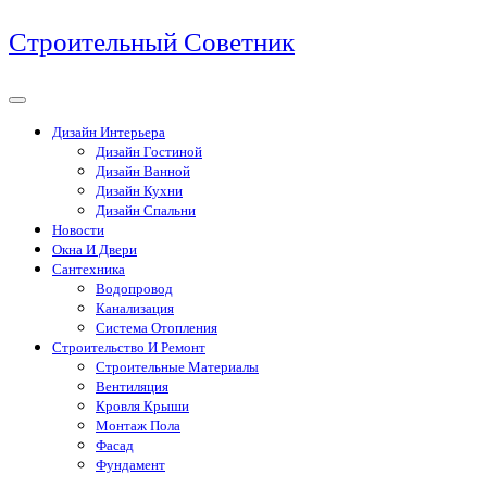
Перейти
Строительный Советник
к
содержимому
Дизайн Интерьера
Дизайн Гостиной
Дизайн Ванной
Дизайн Кухни
Дизайн Спальни
Новости
Окна И Двери
Сантехника
Водопровод
Канализация
Система Отопления
Строительство И Ремонт
Строительные Материалы
Вентиляция
Кровля Крыши
Монтаж Пола
Фасад
Фундамент