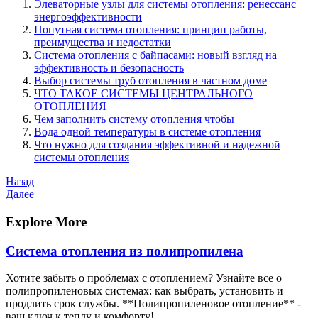
Элеваторные узлы для системы отопления: ренессанс
энергоэффективности
Попутная система отопления: принцип работы,
преимущества и недостатки
Система отопления с байпасами: новый взгляд на
эффективность и безопасность
Выбор системы труб отопления в частном доме
ЧТО ТАКОЕ СИСТЕМЫ ЦЕНТРАЛЬНОГО
ОТОПЛЕНИЯ
Чем заполнить систему отопления чтобы
Вода одной температуры в системе отопления
Что нужно для создания эффективной и надежной
системы отопления
Навигация
Предыдущая
Назад
запись
Следующая
Далее
по
запись
записям
Explore More
Система отопления из полипропилена
Хотите забыть о проблемах с отоплением? Узнайте все о
полипропиленовых системах: как выбрать, установить и
продлить срок службы. **Полипропиленовое отопление** -
ваш ключ к теплу и комфорту!