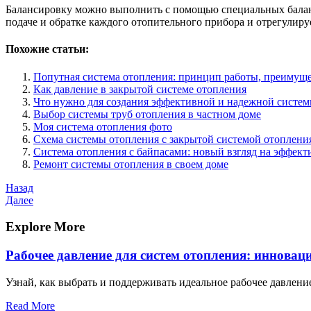
Балансировку можно выполнить с помощью специальных баланс
подаче и обратке каждого отопительного прибора и отрегулиру
Похожие статьи:
Попутная система отопления: принцип работы, преимуще
Как давление в закрытой системе отопления
Что нужно для создания эффективной и надежной систе
Выбор системы труб отопления в частном доме
Моя система отопления фото
Схема системы отопления с закрытой системой отоплени
Система отопления с байпасами: новый взгляд на эффект
Ремонт системы отопления в своем доме
Навигация
Предыдущая
Назад
запись
Следующая
Далее
по
запись
записям
Explore More
Рабочее давление для систем отопления: иннова
Узнай, как выбрать и поддерживать идеальное рабочее давлени
Read More