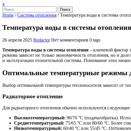
Закрыть
x
меню
Поиск
Home
/
Система отопления
/
Температура воды в системы отоп
Температура воды в системы отоплени
26 апреля 2025
Redactor
Нет комментариев
0 tags
Температура воды в системы отопления
– ключевой фактор 
режима зависит не только экономичность отопления, но и дол
и эксплуатации отопительной системы. Понимание этих нюанс
Оптимальные температурные режимы д
Выбор оптимальной температуры теплоносителя зависит от ти
Радиаторное отопление
Для радиаторного отопления обычно используются следующие
Высокотемпературный:
90/70 °C (подача/обратка). Исп
Среднетемпературный:
75/65 °C или 80/60 °C. Более с
Низкотемпературный:
60/40 °C или 55/45 °C. Оптимале