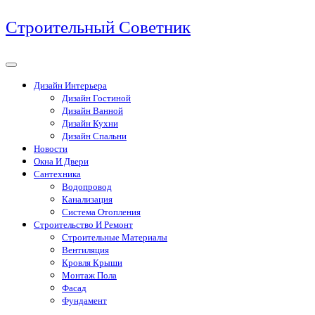
Перейти
Строительный Советник
к
содержимому
Дизайн Интерьера
Дизайн Гостиной
Дизайн Ванной
Дизайн Кухни
Дизайн Спальни
Новости
Окна И Двери
Сантехника
Водопровод
Канализация
Система Отопления
Строительство И Ремонт
Строительные Материалы
Вентиляция
Кровля Крыши
Монтаж Пола
Фасад
Фундамент