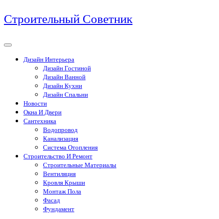
Перейти
Строительный Советник
к
содержимому
Дизайн Интерьера
Дизайн Гостиной
Дизайн Ванной
Дизайн Кухни
Дизайн Спальни
Новости
Окна И Двери
Сантехника
Водопровод
Канализация
Система Отопления
Строительство И Ремонт
Строительные Материалы
Вентиляция
Кровля Крыши
Монтаж Пола
Фасад
Фундамент