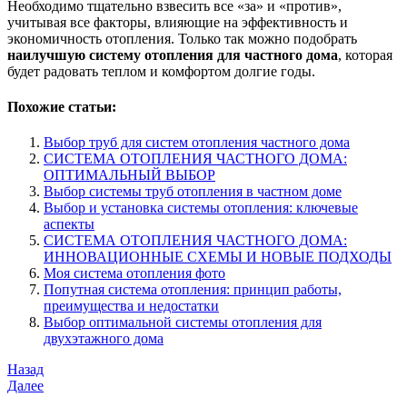
Необходимо тщательно взвесить все «за» и «против»,
учитывая все факторы, влияющие на эффективность и
экономичность отопления. Только так можно подобрать
наилучшую систему отопления для частного дома
, которая
будет радовать теплом и комфортом долгие годы.
Похожие статьи:
Выбор труб для систем отопления частного дома
СИСТЕМА ОТОПЛЕНИЯ ЧАСТНОГО ДОМА:
ОПТИМАЛЬНЫЙ ВЫБОР
Выбор системы труб отопления в частном доме
Выбор и установка системы отопления: ключевые
аспекты
СИСТЕМА ОТОПЛЕНИЯ ЧАСТНОГО ДОМА:
ИННОВАЦИОННЫЕ СХЕМЫ И НОВЫЕ ПОДХОДЫ
Моя система отопления фото
Попутная система отопления: принцип работы,
преимущества и недостатки
Выбор оптимальной системы отопления для
двухэтажного дома
Навигация
Предыдущая
Назад
запись
Следующая
Далее
по
запись