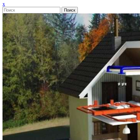
Закрыть
x
меню
Поиск