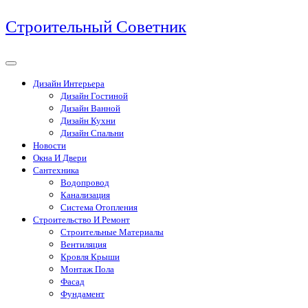
Перейти
Строительный Советник
к
содержимому
Дизайн Интерьера
Дизайн Гостиной
Дизайн Ванной
Дизайн Кухни
Дизайн Спальни
Новости
Окна И Двери
Сантехника
Водопровод
Канализация
Система Отопления
Строительство И Ремонт
Строительные Материалы
Вентиляция
Кровля Крыши
Монтаж Пола
Фасад
Фундамент