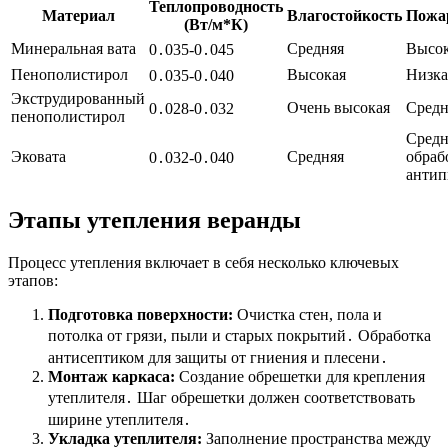
Теплопроводность
Материал
Влагостойкость
Пожар
(Вт/м*К)
Минеральная вата
Средняя
Высо
0․035-0․045
Пенополистирол
Высокая
Низка
0․035-0․040
Экструдированный
Очень высокая
Средн
0․028-0․032
пенополистирол
Средн
Эковата
Средняя
обраб
0․032-0․040
антип
Этапы утепления веранды
Процесс утепления включает в себя несколько ключевых
этапов:
Подготовка поверхности:
Очистка стен, пола и
потолка от грязи, пыли и старых покрытий․ Обработка
антисептиком для защиты от гниения и плесени․
Монтаж каркаса:
Создание обрешетки для крепления
утеплителя․ Шаг обрешетки должен соответствовать
ширине утеплителя․
Укладка утеплителя:
Заполнение пространства между