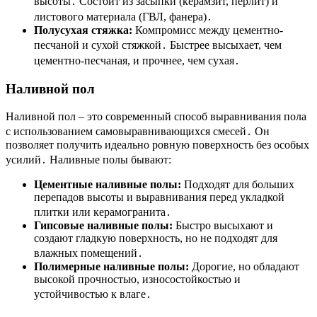
высоты․ Состоит из засыпки (керамзит, перлит) и
листового материала (ГВЛ, фанера)․
Полусухая стяжка:
Компромисс между цементно-
песчаной и сухой стяжкой․ Быстрее высыхает, чем
цементно-песчаная, и прочнее, чем сухая․
Наливной пол
Наливной пол – это современный способ выравнивания пола
с использованием самовыравнивающихся смесей․ Он
позволяет получить идеально ровную поверхность без особых
усилий․ Наливные полы бывают:
Цементные наливные полы:
Подходят для больших
перепадов высоты и выравнивания перед укладкой
плитки или керамогранита․
Гипсовые наливные полы:
Быстро высыхают и
создают гладкую поверхность, но не подходят для
влажных помещений․
Полимерные наливные полы:
Дорогие, но обладают
высокой прочностью, износостойкостью и
устойчивостью к влаге․