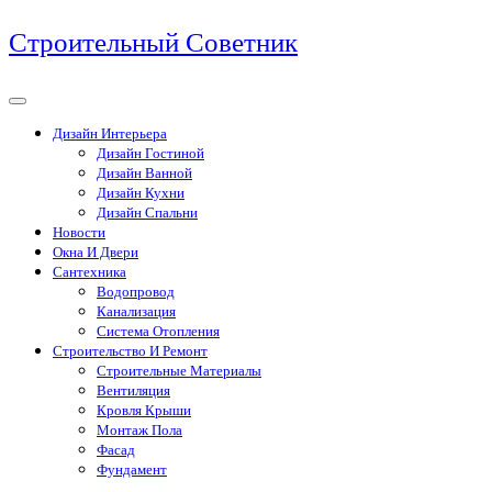
Перейти
Строительный Советник
к
содержимому
Дизайн Интерьера
Дизайн Гостиной
Дизайн Ванной
Дизайн Кухни
Дизайн Спальни
Новости
Окна И Двери
Сантехника
Водопровод
Канализация
Система Отопления
Строительство И Ремонт
Строительные Материалы
Вентиляция
Кровля Крыши
Монтаж Пола
Фасад
Фундамент