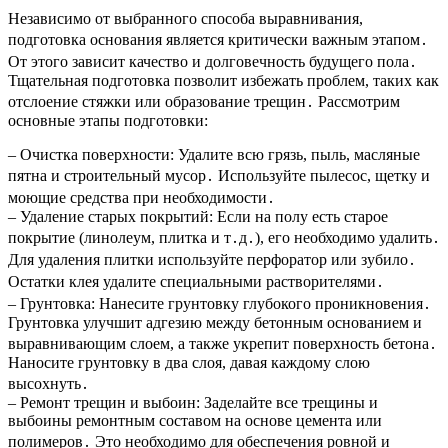
Независимо от выбранного способа выравнивания,
подготовка основания является критически важным этапом․
От этого зависит качество и долговечность будущего пола․
Тщательная подготовка позволит избежать проблем, таких как
отслоение стяжки или образование трещин․ Рассмотрим
основные этапы подготовки:
– Очистка поверхности: Удалите всю грязь, пыль, масляные
пятна и строительный мусор․ Используйте пылесос, щетку и
моющие средства при необходимости․
– Удаление старых покрытий: Если на полу есть старое
покрытие (линолеум, плитка и т․д․), его необходимо удалить․
Для удаления плитки используйте перфоратор или зубило․
Остатки клея удалите специальными растворителями․
– Грунтовка: Нанесите грунтовку глубокого проникновения․
Грунтовка улучшит адгезию между бетонным основанием и
выравнивающим слоем, а также укрепит поверхность бетона․
Наносите грунтовку в два слоя, давая каждому слою
высохнуть․
– Ремонт трещин и выбоин: Заделайте все трещины и
выбоины ремонтным составом на основе цемента или
полимеров․ Это необходимо для обеспечения ровной и