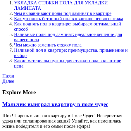
УКЛАДКА СТЯЖКИ ПОЛА ДЛЯ УКЛАДКИ
ЛАМИНАТА
Чем выравнивают полы под ламинат в квартире
Как утеплить бетонный пол в квартире первого этажа
Как поднять пол в квартире: выбираем оптимальный
способ
Наливные полы под ламинат: идеальное решение для
вашего пола
Чем можно заменить стяжку пола
Наливной пол в квартире: преимущества, применение и
выбор
Какие материалы нужны для стяжки пола в квартире
цена
Навигация
Предыдущая
Назад
запись
Следующая
Далее
по
запись
записям
Explore More
Мальчик выиграл квартиру в поле чудес
Шок! Парень выиграл квартиру в Поле Чудес! Невероятная
удача или спланированная акция? Узнайте, как изменилась
жизнь победителя и его семьи после эфира!