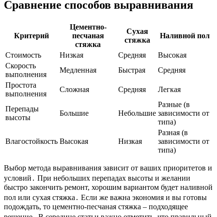
Сравнение способов выравнивания
Цементно-
Сухая
Критерий
песчаная
Наливной пол
стяжка
стяжка
Стоимость
Низкая
Средняя
Высокая
Скорость
Медленная
Быстрая
Средняя
выполнения
Простота
Сложная
Средняя
Легкая
выполнения
Разные (в
Перепады
Большие
Небольшие
зависимости от
высоты
типа)
Разная (в
Влагостойкость
Высокая
Низкая
зависимости от
типа)
Выбор метода выравнивания зависит от ваших приоритетов и
условий․ При небольших перепадах высоты и желании
быстро закончить ремонт, хорошим вариантом будет наливной
пол или сухая стяжка․ Если же важна экономия и вы готовы
подождать, то цементно-песчаная стяжка – подходящее
решение․ В середине статьи важно отметить, что правильный