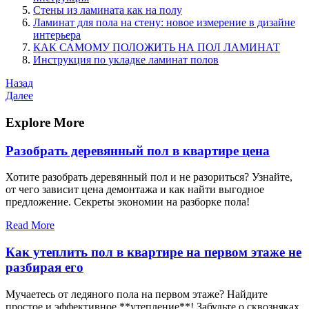
Стены из ламината как на полу
Ламинат для пола на стену: новое измерение в дизайне
интерьера
КАК САМОМУ ПОЛОЖИТЬ НА ПОЛ ЛАМИНАТ
Инструкция по укладке ламинат полов
Навигация
Предыдущая
Назад
запись
Следующая
Далее
по
запись
записям
Explore More
Разобрать деревянный пол в квартире цена
Хотите разобрать деревянный пол и не разориться? Узнайте,
от чего зависит цена демонтажа и как найти выгодное
предложение. Секреты экономии на разборке пола!
Read More
Как утеплить пол в квартире на первом этаже не
разбирая его
Мучаетесь от ледяного пола на первом этаже? Найдите
простое и эффективное **утепление**! Забудьте о сквозняках