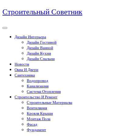
Перейти
Строительный Советник
к
содержимому
Дизайн Интерьера
Дизайн Гостиной
Дизайн Ванной
Дизайн Кухни
Дизайн Спальни
Новости
Окна И Двери
Сантехника
Водопровод
Канализация
Система Отопления
Строительство И Ремонт
Строительные Материалы
Вентиляция
Кровля Крыши
Монтаж Пола
Фасад
Фундамент