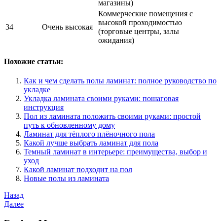
магазины)
Коммерческие помещения с
высокой проходимостью
34
Очень высокая
(торговые центры, залы
ожидания)
Похожие статьи:
Как и чем сделать полы ламинат: полное руководство по
укладке
Укладка ламината своими руками: пошаговая
инструкция
Пол из ламината положить своими руками: простой
путь к обновленному дому
Ламинат для тёплого плёночного пола
Какой лучше выбрать ламинат для пола
Темный ламинат в интерьере: преимущества, выбор и
уход
Какой ламинат подходит на пол
Новые полы из ламината
Навигация
Предыдущая
Назад
запись
Следующая
Далее
по
запись