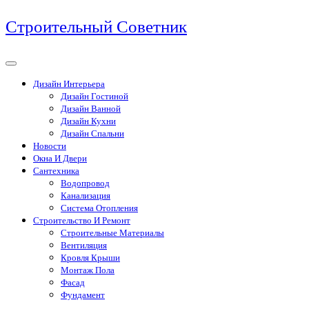
Перейти
Строительный Советник
к
содержимому
Дизайн Интерьера
Дизайн Гостиной
Дизайн Ванной
Дизайн Кухни
Дизайн Спальни
Новости
Окна И Двери
Сантехника
Водопровод
Канализация
Система Отопления
Строительство И Ремонт
Строительные Материалы
Вентиляция
Кровля Крыши
Монтаж Пола
Фасад
Фундамент