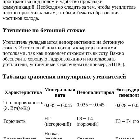
пространства под полом и удобство прокладки
коммуникаций. Необходимо следить за тем‚ чтобы утеплитель
плотно прилегал к лагам‚ чтобы избежать образования
мостиков холода.
Утепление по бетонной стяжке
Утеплитель укладывается непосредственно на бетонную
стяжку. Этот способ подходит для квартир с низкими
потолками‚ так как позволяет сэкономить высоту. Важно
обеспечить хорошую гидроизоляцию и использовать
утеплители‚ устойчивые к нагрузкам (например‚ ЭППС).
Таблица сравнения популярных утеплителей
Минеральная
Экструди
Характеристика
Пенополистирол
вата
пенопол
Теплопроводность
0.035 ౼ 0.045
0.035 ⎼ 0.045
0.028 ⎼ 0.
(λ‚ Вт/(м·К))
НГ
Г3 ⎼ Г4
Горючесть
Г3 ⎼ Г4 (г
(негорючий)
(горючий)
Низкая