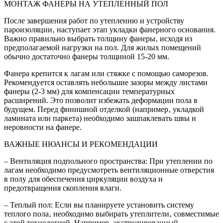
МОНТАЖ ФАНЕРЫ НА УТЕПЛЕННЫЙ ПОЛ
После завершения работ по утеплению и устройству
пароизоляции‚ наступает этап укладки фанерного основания.
Важно правильно выбрать толщину фанеры‚ исходя из
предполагаемой нагрузки на пол. Для жилых помещений
обычно достаточно фанеры толщиной 15-20 мм.
Фанера крепится к лагам или стяжке с помощью саморезов.
Рекомендуется оставлять небольшие зазоры между листами
фанеры (2-3 мм) для компенсации температурных
расширений. Это позволит избежать деформации пола в
будущем. Перед финишной отделкой (например‚ укладкой
ламината или паркета) необходимо зашпаклевать швы и
неровности на фанере.
ВАЖНЫЕ НЮАНСЫ И РЕКОМЕНДАЦИИ
– Вентиляция подпольного пространства: При утеплении по
лагам необходимо предусмотреть вентиляционные отверстия
в полу для обеспечения циркуляции воздуха и
предотвращения скопления влаги.
– Теплый пол: Если вы планируете установить систему
теплого пола‚ необходимо выбирать утеплители‚ совместимые
с этой технологией. Например‚ экструдированный