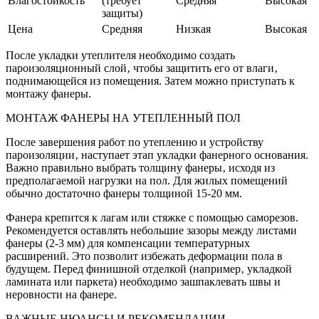
Влагостойкость
(требует
Средняя
Высокая
защиты)
Цена
Средняя
Низкая
Высокая
После укладки утеплителя необходимо создать
пароизоляционный слой‚ чтобы защитить его от влаги‚
поднимающейся из помещения. Затем можно приступать к
монтажу фанеры.
МОНТАЖ ФАНЕРЫ НА УТЕПЛЕННЫЙ ПОЛ
После завершения работ по утеплению и устройству
пароизоляции‚ наступает этап укладки фанерного основания.
Важно правильно выбрать толщину фанеры‚ исходя из
предполагаемой нагрузки на пол. Для жилых помещений
обычно достаточно фанеры толщиной 15-20 мм.
Фанера крепится к лагам или стяжке с помощью саморезов.
Рекомендуется оставлять небольшие зазоры между листами
фанеры (2-3 мм) для компенсации температурных
расширений. Это позволит избежать деформации пола в
будущем. Перед финишной отделкой (например‚ укладкой
ламината или паркета) необходимо зашпаклевать швы и
неровности на фанере.
ВАЖНЫЕ НЮАНСЫ И РЕКОМЕНДАЦИИ