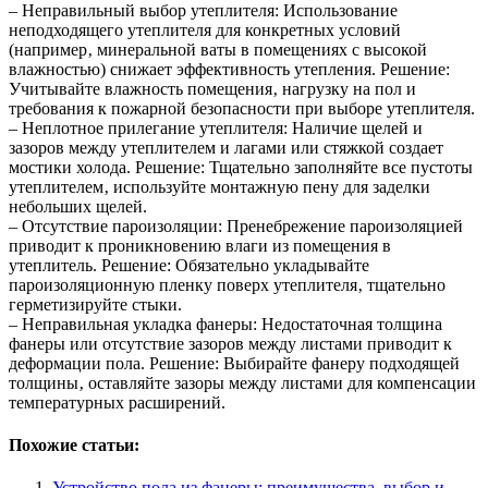
– Неправильный выбор утеплителя: Использование
неподходящего утеплителя для конкретных условий
(например‚ минеральной ваты в помещениях с высокой
влажностью) снижает эффективность утепления. Решение:
Учитывайте влажность помещения‚ нагрузку на пол и
требования к пожарной безопасности при выборе утеплителя.
– Неплотное прилегание утеплителя: Наличие щелей и
зазоров между утеплителем и лагами или стяжкой создает
мостики холода. Решение: Тщательно заполняйте все пустоты
утеплителем‚ используйте монтажную пену для заделки
небольших щелей.
– Отсутствие пароизоляции: Пренебрежение пароизоляцией
приводит к проникновению влаги из помещения в
утеплитель. Решение: Обязательно укладывайте
пароизоляционную пленку поверх утеплителя‚ тщательно
герметизируйте стыки.
– Неправильная укладка фанеры: Недостаточная толщина
фанеры или отсутствие зазоров между листами приводит к
деформации пола. Решение: Выбирайте фанеру подходящей
толщины‚ оставляйте зазоры между листами для компенсации
температурных расширений.
Похожие статьи:
Устройство пола из фанеры: преимущества, выбор и