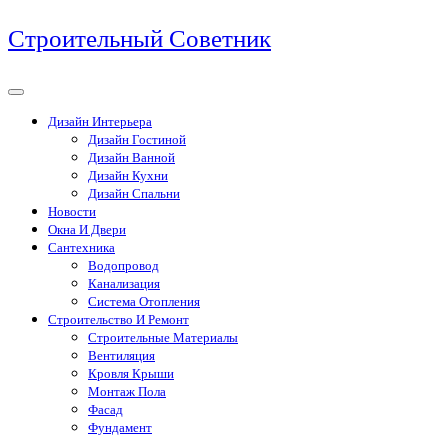
Перейти
Строительный Советник
к
содержимому
Дизайн Интерьера
Дизайн Гостиной
Дизайн Ванной
Дизайн Кухни
Дизайн Спальни
Новости
Окна И Двери
Сантехника
Водопровод
Канализация
Система Отопления
Строительство И Ремонт
Строительные Материалы
Вентиляция
Кровля Крыши
Монтаж Пола
Фасад
Фундамент