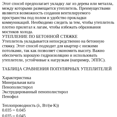
Этот способ предполагает укладку лаг из дерева или металла‚
между которыми размещается утеплитель. Преимуществами
являются возможность создания вентилируемого
пространства под полом и удобство прокладки
коммуникаций. Необходимо следить за тем‚ чтобы утеплитель
плотно прилегал к лагам‚ чтобы избежать образования
мостиков холода.
УТЕПЛЕНИЕ ПО БЕТОННОЙ СТЯЖКЕ
Утеплитель укладывается непосредственно на бетонную
стяжку. Этот способ подходит для квартир с низкими
потолками‚ так как позволяет сэкономить высоту. Важно
обеспечить хорошую гидроизоляцию и использовать
утеплители‚ устойчивые к нагрузкам (например‚ ЭППС).
ТАБЛИЦА СРАВНЕНИЯ ПОПУЛЯРНЫХ УТЕПЛИТЕЛЕЙ
Характеристика
Минеральная вата
Пенополистирол
Экструдированный пенополистирол
Пенофол
Теплопроводность (λ‚ Вт/(м·К))
0.035 ౼ 0.045
0.035 ⎼ 0.045