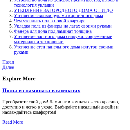
технология укладки
УТЕПЛЕНИЕ ЗАГОРОДНОГО ДОМА ОТ И ДО
Утепление своими руками кирпичного дома
Чем утеплить пол в новой квартире
Укладка пола из фанеры на лагах своими руками
Фанера для пола под ламинат толщина
Утепление частного дома снаружи: современные
материалы и технологии
Утепление стен панельного дома изнутри своими
руками
Навигация
Предыдущая
Назад
запись
Следующая
Далее
по
запись
записям
Explore More
Полы из ламината в комнатах
Преобразите свой дом! Ламинат в комнатах – это красиво,
доступно и легко в уходе. Выбирайте идеальный дизайн и
наслаждайтесь комфортом!
Read More