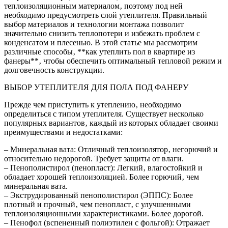
теплоизоляционным материалом‚ поэтому под ней
необходимо предусмотреть слой утеплителя. Правильный
выбор материалов и технологии монтажа позволит
значительно снизить теплопотери и избежать проблем с
конденсатом и плесенью. В этой статье мы рассмотрим
различные способы‚ **как утеплить пол в квартире из
фанеры**‚ чтобы обеспечить оптимальный тепловой режим и
долговечность конструкции.
ВЫБОР УТЕПЛИТЕЛЯ ДЛЯ ПОЛА ПОД ФАНЕРУ
Прежде чем приступить к утеплению‚ необходимо
определиться с типом утеплителя. Существует несколько
популярных вариантов‚ каждый из которых обладает своими
преимуществами и недостатками:
– Минеральная вата: Отличный теплоизолятор‚ негорючий и
относительно недорогой. Требует защиты от влаги.
– Пенополистирол (пенопласт): Легкий‚ влагостойкий и
обладает хорошей теплоизоляцией. Более горючий‚ чем
минеральная вата.
– Экструдированный пенополистирол (ЭППС): Более
плотный и прочный‚ чем пенопласт‚ с улучшенными
теплоизоляционными характеристиками. Более дорогой.
– Пенофол (вспененный полиэтилен с фольгой): Отражает