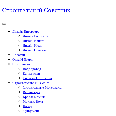
Перейти
Строительный Советник
к
содержимому
Дизайн Интерьера
Дизайн Гостиной
Дизайн Ванной
Дизайн Кухни
Дизайн Спальни
Новости
Окна И Двери
Сантехника
Водопровод
Канализация
Система Отопления
Строительство И Ремонт
Строительные Материалы
Вентиляция
Кровля Крыши
Монтаж Пола
Фасад
Фундамент