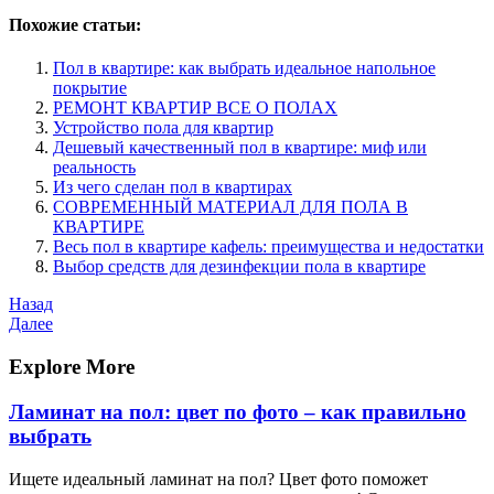
Похожие статьи:
Пол в квартире: как выбрать идеальное напольное
покрытие
РЕМОНТ КВАРТИР ВСЕ О ПОЛАХ
Устройство пола для квартир
Дешевый качественный пол в квартире: миф или
реальность
Из чего сделан пол в квартирах
СОВРЕМЕННЫЙ МАТЕРИАЛ ДЛЯ ПОЛА В
КВАРТИРЕ
Весь пол в квартире кафель: преимущества и недостатки
Выбор средств для дезинфекции пола в квартире
Навигация
Предыдущая
Назад
запись
Следующая
Далее
по
запись
записям
Explore More
Ламинат на пол: цвет по фото – как правильно
выбрать
Ищете идеальный ламинат на пол? Цвет фото поможет