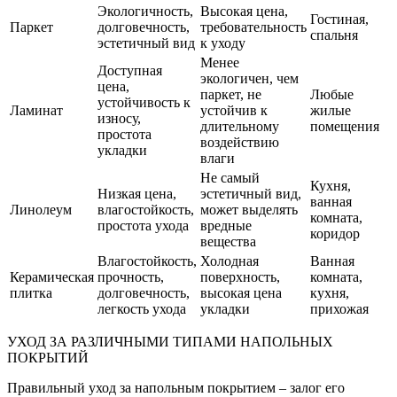
Экологичность,
Высокая цена,
Гостиная,
Паркет
долговечность,
требовательность
спальня
эстетичный вид
к уходу
Менее
Доступная
экологичен, чем
цена,
паркет, не
Любые
устойчивость к
Ламинат
устойчив к
жилые
износу,
длительному
помещения
простота
воздействию
укладки
влаги
Не самый
Кухня,
Низкая цена,
эстетичный вид,
ванная
Линолеум
влагостойкость,
может выделять
комната,
простота ухода
вредные
коридор
вещества
Влагостойкость,
Холодная
Ванная
Керамическая
прочность,
поверхность,
комната,
плитка
долговечность,
высокая цена
кухня,
легкость ухода
укладки
прихожая
УХОД ЗА РАЗЛИЧНЫМИ ТИПАМИ НАПОЛЬНЫХ
ПОКРЫТИЙ
Правильный уход за напольным покрытием – залог его