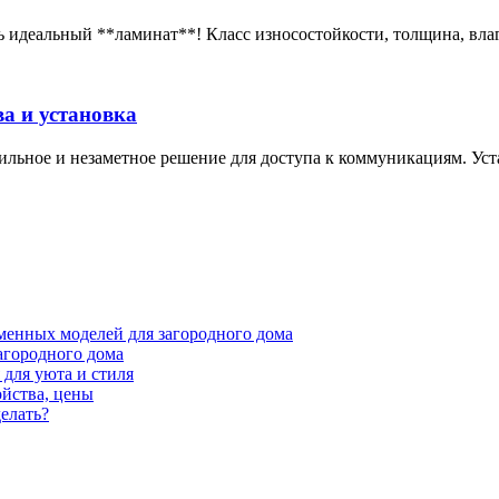
 идеальный **ламинат**! Класс износостойкости, толщина, влаго
а и установка
тильное и незаметное решение для доступа к коммуникациям. Ус
менных моделей для загородного дома
агородного дома
для уюта и стиля
ойства, цены
елать?