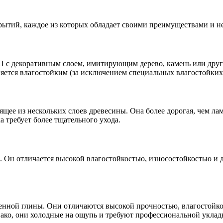
рытий, каждое из которых обладает своими преимуществами и н
 с декоративным слоем, имитирующим дерево, камень или други
ляется влагостойким (за исключением специальных влагостойки
ящее из нескольких слоев древесины. Она более дорогая, чем ла
 требует более тщательного ухода.
 Он отличается высокой влагостойкостью, износостойкостью и д
енной глины. Они отличаются высокой прочностью, влагостойко
нако, они холодные на ощупь и требуют профессиональной уклад