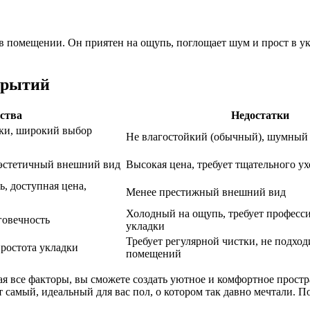
в помещении. Он приятен на ощупь, поглощает шум и прост в ук
крытий
ства
Недостатки
дки, широкий выбор
Не влагостойкий (обычный), шумный
 эстетичный внешний вид
Высокая цена, требует тщательного ух
ь, доступная цена,
Менее престижный внешний вид
Холодный на ощупь, требует професс
говечность
укладки
Требует регулярной чистки, не подхо
простота укладки
помещений
я все факторы, вы сможете создать уютное и комфортное простр
самый, идеальный для вас пол, о котором так давно мечтали. По