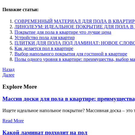
Похожие статьи:
СОВРЕМЕННЫЙ МАТЕРИАЛ ДЛЯ ПОЛА В КВАРТИР
ЛИНОЛЕУМ: ИДЕАЛЬНОЕ ПОКРЫТИЕ ДЛЯ ПОЛА В
Покрытие для пола в квартире что лучше цена
Устройство пола для квартир
ПЛИТКИ ДЛЯ ПОЛА ПОД ЛАМИНАТ: НОВОЕ СЛОВО
Как делается пол в квартире
Выбор напольного покрытия для гостиной в квартире
Полы одного уровня в квартире: преимущества, выбор м
Навигация
Предыдущая
Назад
запись
Следующая
Далее
по
запись
записям
Explore More
Массив доски для пола в квартире: преимуществ
Ищете идеальное напольное покрытие? Массивная доска – это 
Read More
Какой ламинат подходит на пол