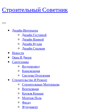
Перейти
Строительный Советник
к
содержимому
Дизайн Интерьера
Дизайн Гостиной
Дизайн Ванной
Дизайн Кухни
Дизайн Спальни
Новости
Окна И Двери
Сантехника
Водопровод
Канализация
Система Отопления
Строительство И Ремонт
Строительные Материалы
Вентиляция
Кровля Крыши
Монтаж Пола
Фасад
Фундамент