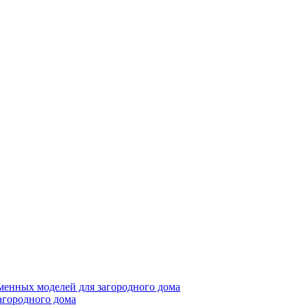
менных моделей для загородного дома
агородного дома