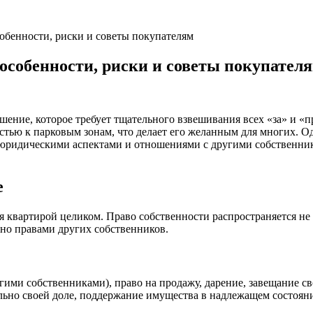
собенности, риски и советы покупателям
особенности, риски и советы покупател
ешение, которое требует тщательного взвешивания всех «за» и «
тью к парковым зонам, что делает его желанным для многих. О
юридическими аспектами и отношениями с другими собственника
е
 квартирой целиком. Право собственности распространяется не н
ено правами других собственников.
гими собственниками), право на продажу, дарение, завещание св
ьно своей доле, поддержание имущества в надлежащем состоян