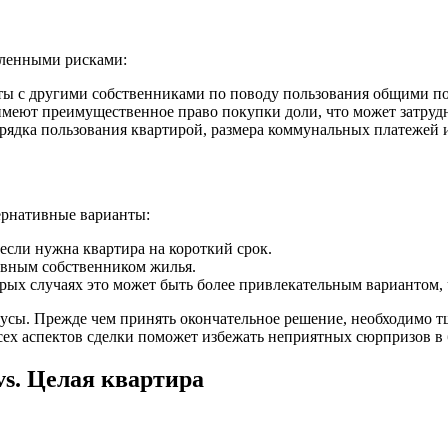
еленными рисками:
ы с другими собственниками по поводу пользования общими пом
меют преимущественное право покупки доли, что может затруд
ядка пользования квартирой, размера коммунальных платежей и
тернативные варианты:
сли нужна квартира на короткий срок.
авным собственником жилья.
рых случаях это может быть более привлекательным вариантом, 
нусы. Прежде чем принять окончательное решение, необходимо т
сех аспектов сделки поможет избежать неприятных сюрпризов в
s. Целая квартира