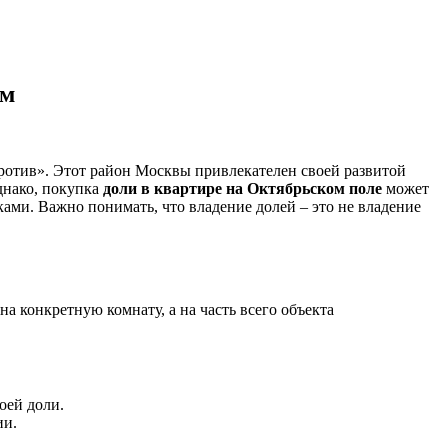
ям
против». Этот район Москвы привлекателен своей развитой
днако, покупка
доли в квартире на Октябрьском поле
может
ми. Важно понимать, что владение долей – это не владение
а конкретную комнату, а на часть всего объекта
оей доли.
ии.