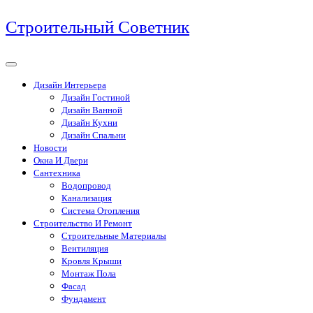
Перейти
Строительный Советник
к
содержимому
Дизайн Интерьера
Дизайн Гостиной
Дизайн Ванной
Дизайн Кухни
Дизайн Спальни
Новости
Окна И Двери
Сантехника
Водопровод
Канализация
Система Отопления
Строительство И Ремонт
Строительные Материалы
Вентиляция
Кровля Крыши
Монтаж Пола
Фасад
Фундамент