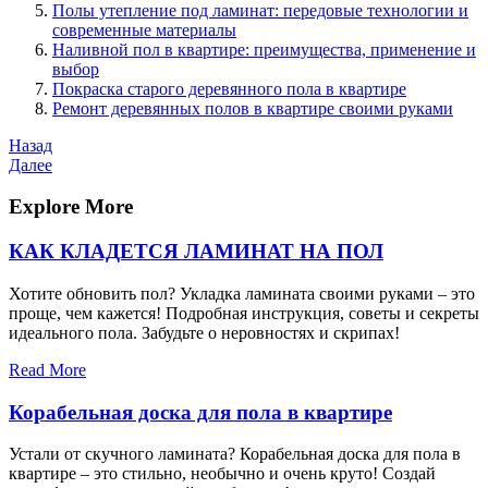
Полы утепление под ламинат: передовые технологии и
современные материалы
Наливной пол в квартире: преимущества, применение и
выбор
Покраска старого деревянного пола в квартире
Ремонт деревянных полов в квартире своими руками
Навигация
Предыдущая
Назад
запись
Следующая
Далее
по
запись
записям
Explore More
КАК КЛАДЕТСЯ ЛАМИНАТ НА ПОЛ
Хотите обновить пол? Укладка ламината своими руками – это
проще, чем кажется! Подробная инструкция, советы и секреты
идеального пола. Забудьте о неровностях и скрипах!
Read More
Корабельная доска для пола в квартире
Устали от скучного ламината? Корабельная доска для пола в
квартире – это стильно, необычно и очень круто! Создай