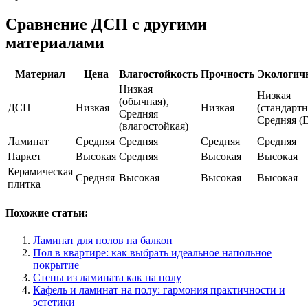
Сравнение ДСП с другими
материалами
Материал
Цена
Влагостойкость
Прочность
Экологич
Низкая
Низкая
(обычная)‚
ДСП
Низкая
Низкая
(стандартн
Средняя
Средняя (
(влагостойкая)
Ламинат
Средняя
Средняя
Средняя
Средняя
Паркет
Высокая
Средняя
Высокая
Высокая
Керамическая
Средняя
Высокая
Высокая
Высокая
плитка
Похожие статьи:
Ламинат для полов на балкон
Пол в квартире: как выбрать идеальное напольное
покрытие
Стены из ламината как на полу
Кафель и ламинат на полу: гармония практичности и
эстетики