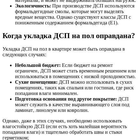
материалы‚ и может не выдерживать больших нагрузок.
Экологичность:
При производстве ДСП используются
формальдегидные смолы‚ которые могут выделять
вредные вещества. Однако существуют классы ДСП с
пониженным содержанием формальдегида (E1).
Когда укладка ДСП на пол оправдана?
Укладка ДСП на пол в квартире может быть оправдана в
следующих случаях:
Небольшой бюджет:
Если бюджет на ремонт
ограничен‚ ДСП может стать временным решением или
использоваться в помещениях с низкой проходимостью.
Сухие помещения:
ДСП можно использовать в сухих
помещениях‚ таких как спальня или гостиная‚ где риск
попадания влаги минимален.
Подготовка основания под другое покрытие:
ДСП
может служить в качестве выравнивающего слоя под
ламинат‚ линолеум или ковролин.
Однако‚ даже в этих случаях‚ необходимо использовать
влагостойкую ДСП (если есть хоть малейшая вероятность
попадания влаги) и тщательно обработать швы и стыки
герметиком;