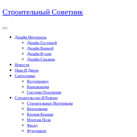
Перейти
Строительный Советник
к
содержимому
Дизайн Интерьера
Дизайн Гостиной
Дизайн Ванной
Дизайн Кухни
Дизайн Спальни
Новости
Окна И Двери
Сантехника
Водопровод
Канализация
Система Отопления
Строительство И Ремонт
Строительные Материалы
Вентиляция
Кровля Крыши
Монтаж Пола
Фасад
Фундамент