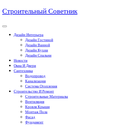
Перейти
Строительный Советник
к
содержимому
Дизайн Интерьера
Дизайн Гостиной
Дизайн Ванной
Дизайн Кухни
Дизайн Спальни
Новости
Окна И Двери
Сантехника
Водопровод
Канализация
Система Отопления
Строительство И Ремонт
Строительные Материалы
Вентиляция
Кровля Крыши
Монтаж Пола
Фасад
Фундамент