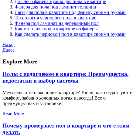
Для чего фанера нужна для пола в квартире
Фанера для пола под ламинат толщина
Лаги для пола в квартире под фанеру своими руками
Технология чернового пола в квартире
Фанера под ламинат на деревянный пол
Как утеплить пол в квартире из фанеры
Как сделать черновой пол в квартире своими руками
Навигация
Предыдущая
Назад
запись
Следующая
Далее
по
запись
записям
Explore More
Полы с подогревом в квартире: Преимущества,
недостатки и выбор системы
Мечтаешь о теплом поле в квартире? Узнай, как создать уют и
комфорт, забыв о холодных ногах навсегда! Все о
преимуществах и установке!
Read More
Почему промерзает пол в квартире и что с этим
делать