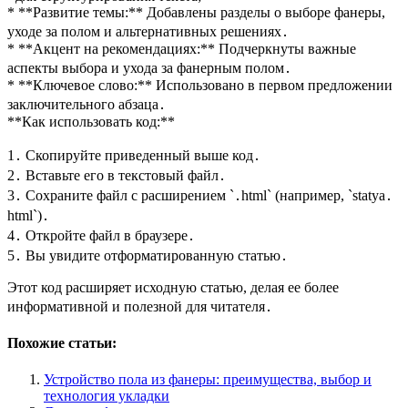
* **Развитие темы:** Добавлены разделы о выборе фанеры,
уходе за полом и альтернативных решениях․
* **Акцент на рекомендациях:** Подчеркнуты важные
аспекты выбора и ухода за фанерным полом․
* **Ключевое слово:** Использовано в первом предложении
заключительного абзаца․
**Как использовать код:**
1․ Скопируйте приведенный выше код․
2․ Вставьте его в текстовый файл․
3․ Сохраните файл с расширением `․html` (например, `statya․
html`)․
4․ Откройте файл в браузере․
5․ Вы увидите отформатированную статью․
Этот код расширяет исходную статью, делая ее более
информативной и полезной для читателя․
Похожие статьи:
Устройство пола из фанеры: преимущества, выбор и
технология укладки