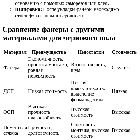
основанию с помощью саморезов или клея․
Шлифовка:
После укладки фанеры необходимо
отшлифовать швы и неровности․
Сравнение фанеры с другими
материалами для чернового пола
Материал
Преимущества
Недостатки
Стоимость
Экономичность,
простота монтажа,
Влагостойкость,
Фанера
Средняя
ровная
шум
поверхность
Низкая
влагостойкость,
ДСП
Низкая стоимость
Низкая
выделение
формальдегида
Высокая
Высокая
ОСП
прочность,
Высокая
стоимость
влагостойкость
Сложность
Цементная
Прочность,
монтажа, высокая
Высокая
стяжка
долговечность
стоимость