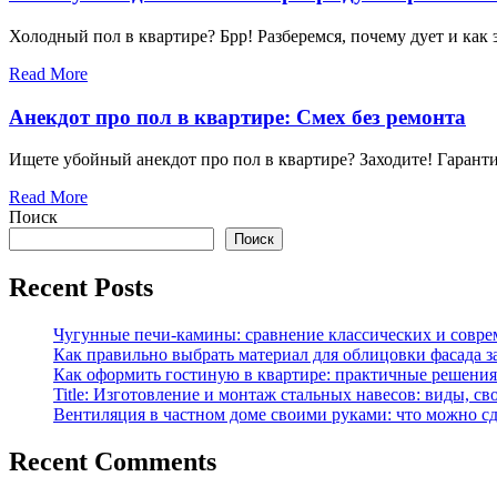
Холодный пол в квартире? Брр! Разберемся, почему дует и как 
Read More
Анекдот про пол в квартире: Смех без ремонта
Ищете убойный анекдот про пол в квартире? Заходите! Гаранти
Read More
Поиск
Поиск
Recent Posts
Чугунные печи-камины: сравнение классических и совре
Как правильно выбрать материал для облицовки фасада з
Как оформить гостиную в квартире: практичные решения 
Title: Изготовление и монтаж стальных навесов: виды, св
Вентиляция в частном доме своими руками: что можно сд
Recent Comments