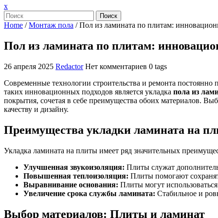
Закрыть
x
меню
Поиск
Home
/
Монтаж пола
/
Пол из ламината по плитам: инновацион
Пол из ламината по плитам: инновацио
26 апреля 2025
Redactor
Нет комментариев
0 tags
Современные технологии строительства и ремонта постоянно 
таких инновационных подходов является укладка
пола из лам
покрытия, сочетая в себе преимущества обоих материалов. Вы
качеству и дизайну.
Преимущества укладки ламината на п
Укладка ламината на плиты имеет ряд значительных преимуще
Улучшенная звукоизоляция:
Плиты служат дополнитель
Повышенная теплоизоляция:
Плиты помогают сохранять
Выравнивание основания:
Плиты могут использоваться
Увеличение срока службы ламината:
Стабильное и ровн
Выбор материалов: Плиты и ламинат