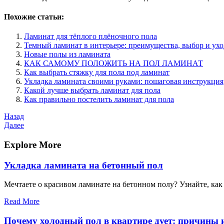
Похожие статьи:
Ламинат для тёплого плёночного пола
Темный ламинат в интерьере: преимущества, выбор и ухо
Новые полы из ламината
КАК САМОМУ ПОЛОЖИТЬ НА ПОЛ ЛАМИНАТ
Как выбрать стяжку для пола под ламинат
Укладка ламината своими руками: пошаговая инструкция
Какой лучше выбрать ламинат для пола
Как правильно постелить ламинат для пола
Навигация
Предыдущая
Назад
запись
Следующая
Далее
по
запись
записям
Explore More
Укладка ламината на бетонный пол
Мечтаете о красивом ламинате на бетонном полу? Узнайте, как
Read More
Почему холодный пол в квартире дует: причины 