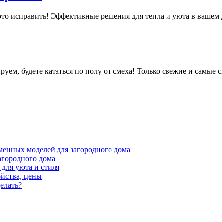
это исправить! Эффективные решения для тепла и уюта в вашем д
руем, будете кататься по полу от смеха! Только свежие и самые
менных моделей для загородного дома
агородного дома
для уюта и стиля
ойства, цены
елать?