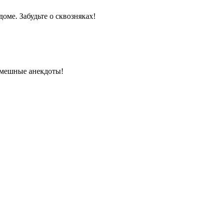
оме. Забудьте о сквозняках!
 смешные анекдоты!