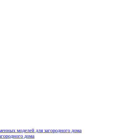
менных моделей для загородного дома
агородного дома