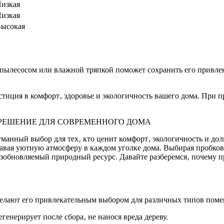
изкая
изкая
ысокая
а пылесосом или влажной тряпкой поможет сохранить его привле
стиция в комфорт‚ здоровье и экологичность вашего дома. При п
 РЕШЕНИЕ ДЛЯ СОВРЕМЕННОГО ДОМА
думанный выбор для тех‚ кто ценит комфорт‚ экологичность и до
авая уютную атмосферу в каждом уголке дома. Выбирая пробковы
зобновляемый природный ресурс. Давайте разберемся‚ почему пр
делают его привлекательным выбором для различных типов пом
егенерирует после сбора‚ не нанося вреда дереву.