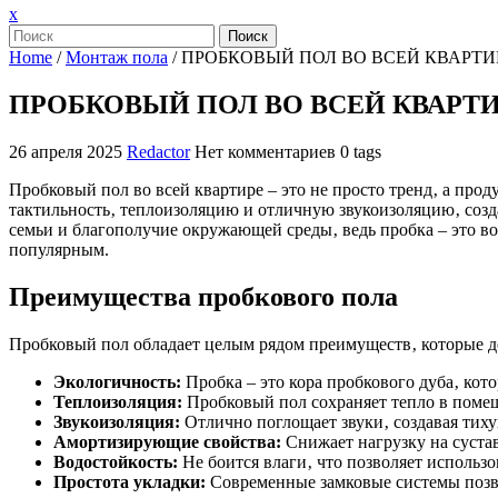
Закрыть
x
меню
Поиск
Home
/
Монтаж пола
/
ПРОБКОВЫЙ ПОЛ ВО ВСЕЙ КВАРТИ
ПРОБКОВЫЙ ПОЛ ВО ВСЕЙ КВАРТ
26 апреля 2025
Redactor
Нет комментариев
0 tags
Пробковый пол во всей квартире – это не просто тренд‚ а про
тактильность‚ теплоизоляцию и отличную звукоизоляцию‚ соз
семьи и благополучие окружающей среды‚ ведь пробка – это в
популярным.
Преимущества пробкового пола
Пробковый пол обладает целым рядом преимуществ‚ которые 
Экологичность:
Пробка – это кора пробкового дуба‚ кото
Теплоизоляция:
Пробковый пол сохраняет тепло в помещ
Звукоизоляция:
Отлично поглощает звуки‚ создавая тих
Амортизирующие свойства:
Снижает нагрузку на суста
Водостойкость:
Не боится влаги‚ что позволяет использо
Простота укладки:
Современные замковые системы позво