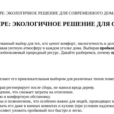
РЕ: ЭКОЛОГИЧНОЕ РЕШЕНИЕ ДЛЯ СОВРЕМЕННОГО ДОМ
ИРЕ: ЭКОЛОГИЧНОЕ РЕШЕНИЕ ДЛЯ
думанный выбор для тех‚ кто ценит комфорт‚ экологичность и до
давая уютную атмосферу в каждом уголке дома. Выбирая
пробко
озобновляемый природный ресурс. Давайте разберемся‚ почему
п
делают его привлекательным выбором для различных типов пом
рая регенерирует после сбора‚ не нанося вреда дереву.
ении‚ что снижает затраты на отопление.
ую и комфортную обстановку.
вы и позвоночник‚ что особенно важно для людей‚ проводящих м
вать его даже в ванных комнатах и кухнях (при условии надлеж
ляют уложить пробковый пол быстро и легко.