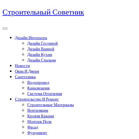
Перейти
Строительный Советник
к
содержимому
Дизайн Интерьера
Дизайн Гостиной
Дизайн Ванной
Дизайн Кухни
Дизайн Спальни
Новости
Окна И Двери
Сантехника
Водопровод
Канализация
Система Отопления
Строительство И Ремонт
Строительные Материалы
Вентиляция
Кровля Крыши
Монтаж Пола
Фасад
Фундамент