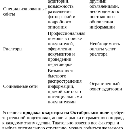
аудитории,
другими
возможность
объявлениями,
Специализированные
размещения
необходимость
сайты
фотографий и
постоянного
подробного
обновления
описания
информации
Профессиональная
помощь в поиске
покупателей,
Необходимость
Риелторы
оформлении
оплаты услуг
документов и
риелтора
проведении
переговоров
Возможность
быстрого
распространения
Ограниченный
Социальные сети
информации,
охват аудитории
прямой контакт с
потенциальными
покупателями
Успешная
продажа квартиры на Октябрьском поле
требует
тщательной подготовки, анализа рынка и грамотного подхода
к каждому этапу сделки. Тщательно взвесив все факторы и
выбрав оптимальную стратегию, можно добиться желаемого