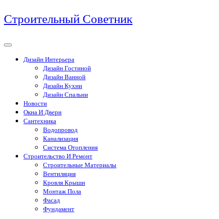
Перейти
Строительный Советник
к
содержимому
Дизайн Интерьера
Дизайн Гостиной
Дизайн Ванной
Дизайн Кухни
Дизайн Спальни
Новости
Окна И Двери
Сантехника
Водопровод
Канализация
Система Отопления
Строительство И Ремонт
Строительные Материалы
Вентиляция
Кровля Крыши
Монтаж Пола
Фасад
Фундамент