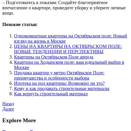
– Подготовьтесь к показам: Создайте благоприятное
впечатление о квартире, проведите уборку и уберите личные
вещи.
Похожие статьи:
Однокомнатные квартиры на Октябрьском поле: Новый
взгляд на жизнь в Москве
ЦЕНЫ НА КВАРТИРЫ НА ОКТЯБРЬСКОМ ПОЛЕ:
НОВЫЕ ТЕНДЕНЦИИ И ПЕРСПЕКТИВЫ
Квартиры на Октябрьском Поле аренда
Квартира на Ходынском поле: ваш идеальный выбор в
Москве
Продажа квартир у метро Октябрьское Поле:
преимущества и особенности выбора
Ипотека на пол квартиры: Возможно ли это?
Кому и как продавать строительные материалы
Как вернуть строительный материал
Навигация
Предыдущая
Назад
запись
Следующая
Далее
по
запись
записям
Explore More