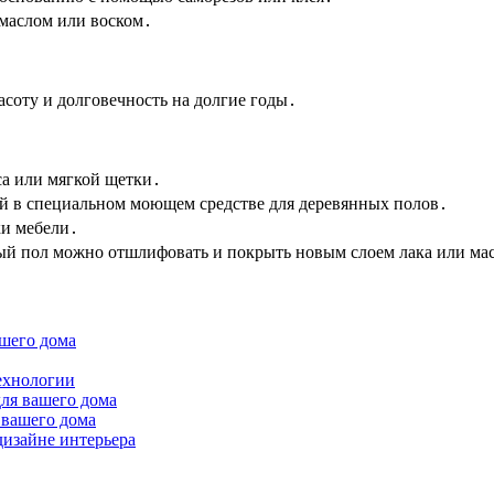
 маслом или воском․
асоту и долговечность на долгие годы․
са или мягкой щетки․
ой в специальном моющем средстве для деревянных полов․
ки мебели․
ный пол можно отшлифовать и покрыть новым слоем лака или ма
шего дома
ехнологии
ля вашего дома
 вашего дома
дизайне интерьера