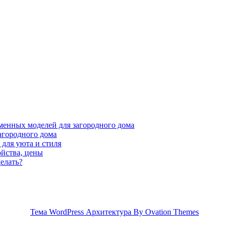
менных моделей для загородного дома
агородного дома
для уюта и стиля
ойства, цены
елать?
Тема WordPress Архитектура
By Ovation Themes