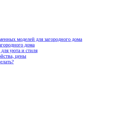
менных моделей для загородного дома
агородного дома
для уюта и стиля
ойства, цены
елать?