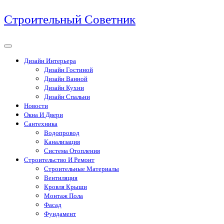
Перейти
Строительный Советник
к
содержимому
Дизайн Интерьера
Дизайн Гостиной
Дизайн Ванной
Дизайн Кухни
Дизайн Спальни
Новости
Окна И Двери
Сантехника
Водопровод
Канализация
Система Отопления
Строительство И Ремонт
Строительные Материалы
Вентиляция
Кровля Крыши
Монтаж Пола
Фасад
Фундамент