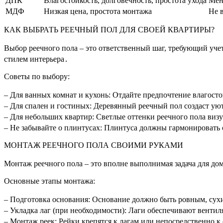
ДПК
Влагостойкость, долговечность, простота ухода
Мен
МДФ
Низкая цена, простота монтажа
Не 
КАК ВЫБРАТЬ РЕЕЧНЫЙ ПОЛ ДЛЯ СВОЕЙ КВАРТИРЫ?
Выбор реечного пола – это ответственный шаг, требующий уч
стилем интерьера․
Советы по выбору:
– Для ванных комнат и кухонь: Отдайте предпочтение влагост
– Для спален и гостиных: Деревянный реечный пол создаст у
– Для небольших квартир: Светлые оттенки реечного пола виз
– Не забывайте о плинтусах: Плинтуса должны гармонировать 
МОНТАЖ РЕЕЧНОГО ПОЛА СВОИМИ РУКАМИ
Монтаж реечного пола – это вполне выполнимая задача для дом
Основные этапы монтажа:
– Подготовка основания: Основание должно быть ровным, сух
– Укладка лаг (при необходимости): Лаги обеспечивают вент
– Монтаж реек: Рейки крепятся к лагам или непосредственно 