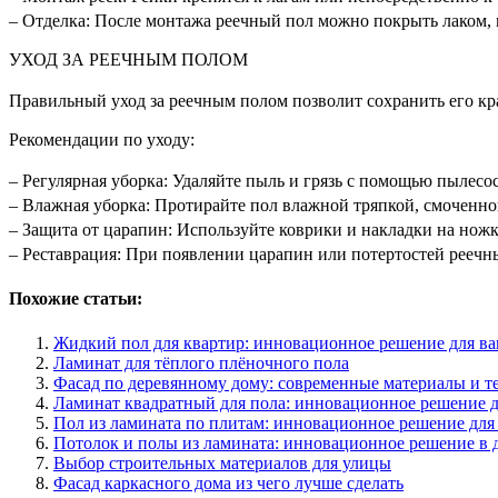
– Отделка: После монтажа реечный пол можно покрыть лаком,
УХОД ЗА РЕЕЧНЫМ ПОЛОМ
Правильный уход за реечным полом позволит сохранить его кр
Рекомендации по уходу:
– Регулярная уборка: Удаляйте пыль и грязь с помощью пылесо
– Влажная уборка: Протирайте пол влажной тряпкой, смоченн
– Защита от царапин: Используйте коврики и накладки на нож
– Реставрация: При появлении царапин или потертостей рееч
Похожие статьи:
Жидкий пол для квартир: инновационное решение для ва
Ламинат для тёплого плёночного пола
Фасад по деревянному дому: современные материалы и т
Ламинат квадратный для пола: инновационное решение д
Пол из ламината по плитам: инновационное решение для
Потолок и полы из ламината: инновационное решение в 
Выбор строительных материалов для улицы
Фасад каркасного дома из чего лучше сделать