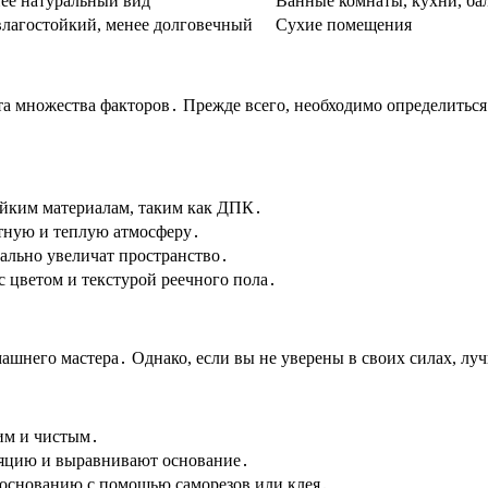
ее натуральный вид
Ванные комнаты, кухни, ба
влагостойкий, менее долговечный
Сухие помещения
ета множества факторов․ Прежде всего, необходимо определить
ойким материалам, таким как ДПК․
ютную и теплую атмосферу․
уально увеличат пространство․
с цветом и текстурой реечного пола․
ашнего мастера․ Однако, если вы не уверены в своих силах, лу
им и чистым․
иляцию и выравнивают основание․
к основанию с помощью саморезов или клея․