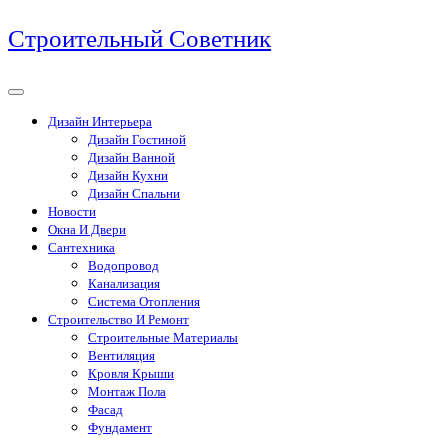
Перейти
Строительный Советник
к
содержимому
Дизайн Интерьера
Дизайн Гостиной
Дизайн Ванной
Дизайн Кухни
Дизайн Спальни
Новости
Окна И Двери
Сантехника
Водопровод
Канализация
Система Отопления
Строительство И Ремонт
Строительные Материалы
Вентиляция
Кровля Крыши
Монтаж Пола
Фасад
Фундамент