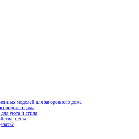
менных моделей для загородного дома
агородного дома
для уюта и стиля
ойства, цены
елать?