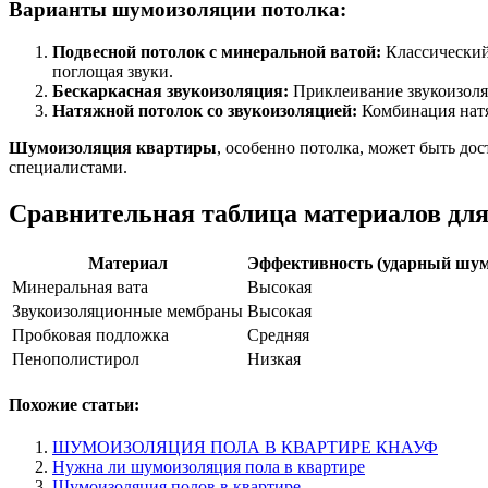
Варианты шумоизоляции потолка:
Подвесной потолок с минеральной ватой:
Классический
поглощая звуки.
Бескаркасная звукоизоляция:
Приклеивание звукоизоляц
Натяжной потолок со звукоизоляцией:
Комбинация натя
Шумоизоляция квартиры
, особенно потолка, может быть до
специалистами.
Сравнительная таблица материалов дл
Материал
Эффективность (ударный шум
Минеральная вата
Высокая
Звукоизоляционные мембраны
Высокая
Пробковая подложка
Средняя
Пенополистирол
Низкая
Похожие статьи:
ШУМОИЗОЛЯЦИЯ ПОЛА В КВАРТИРЕ КНАУФ
Нужна ли шумоизоляция пола в квартире
Шумоизоляция полов в квартире