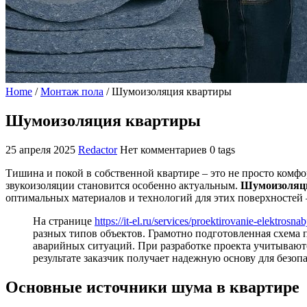
Home
/
Монтаж пола
/
Шумоизоляция квартиры
Шумоизоляция квартиры
25 апреля 2025
Redactor
Нет комментариев
0 tags
Тишина и покой в собственной квартире – это не просто комфор
звукоизоляции становится особенно актуальным.
Шумоизоляц
оптимальных материалов и технологий для этих поверхностей 
На странице
https://it-el.ru/services/proektirovanie-elektrosna
разных типов объектов. Грамотно подготовленная схема п
аварийных ситуаций. При разработке проекта учитывают
результате заказчик получает надежную основу для безоп
Основные источники шума в квартире