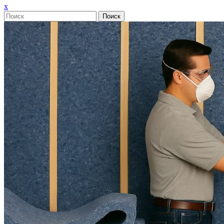
Закрыть
x
меню
Поиск