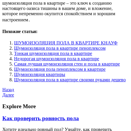
шумоизоляция пола в квартире – это ключ к созданию
настоящего оазиса тишины в вашем доме, и вложение,
которое непременно окупится спокойствием и хорошим
настроением․
Похожие статьи:
ШУМОИЗОЛЯЦИЯ ПОЛА В КВАРТИРЕ КНАУФ
Шумоизоляция пола в квартире пеноплексом
Тонкая шумоизоляция пола в квартире
Недорогая шумоизоляция пола в квартире
Самая лучшая шумоизоляция стен и пола в квартире
Шумоизоляция пола пеноплексом в квартире
Шумоизоляция квартиры
Шумоизоляция пола в квартире своими руками дешево
Навигация
Предыдущая
Назад
запись
Следующая
Далее
по
запись
записям
Explore More
Как проверить ровность пола
Хотите идеально ровный пол? Узнайте, как проверить