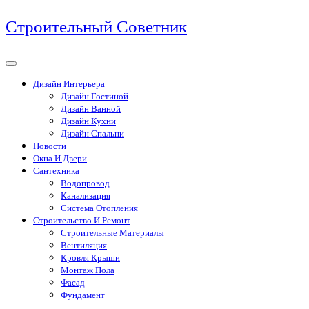
Перейти
Строительный Советник
к
содержимому
Дизайн Интерьера
Дизайн Гостиной
Дизайн Ванной
Дизайн Кухни
Дизайн Спальни
Новости
Окна И Двери
Сантехника
Водопровод
Канализация
Система Отопления
Строительство И Ремонт
Строительные Материалы
Вентиляция
Кровля Крыши
Монтаж Пола
Фасад
Фундамент