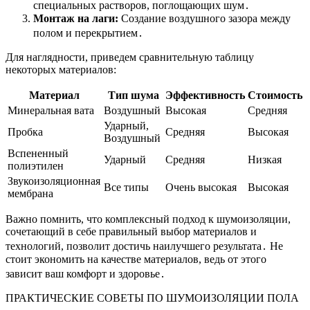
специальных растворов, поглощающих шум․
Монтаж на лаги:
Создание воздушного зазора между
полом и перекрытием․
Для наглядности, приведем сравнительную таблицу
некоторых материалов:
Материал
Тип шума
Эффективность
Стоимость
Минеральная вата
Воздушный
Высокая
Средняя
Ударный,
Пробка
Средняя
Высокая
Воздушный
Вспененный
Ударный
Средняя
Низкая
полиэтилен
Звукоизоляционная
Все типы
Очень высокая
Высокая
мембрана
Важно помнить, что комплексный подход к шумоизоляции,
сочетающий в себе правильный выбор материалов и
технологий, позволит достичь наилучшего результата․ Не
стоит экономить на качестве материалов, ведь от этого
зависит ваш комфорт и здоровье․
ПРАКТИЧЕСКИЕ СОВЕТЫ ПО ШУМОИЗОЛЯЦИИ ПОЛА