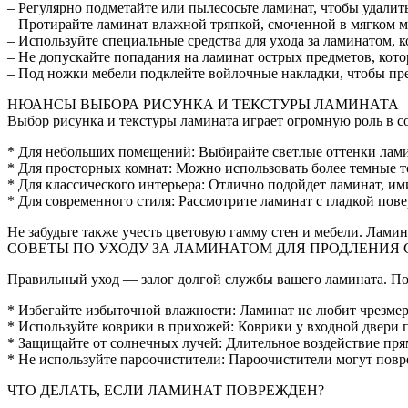
– Регулярно подметайте или пылесосьте ламинат, чтобы удалить
– Протирайте ламинат влажной тряпкой, смоченной в мягком м
– Используйте специальные средства для ухода за ламинатом, 
– Не допускайте попадания на ламинат острых предметов, кото
– Под ножки мебели подклейте войлочные накладки, чтобы пр
НЮАНСЫ ВЫБОРА РИСУНКА И ТЕКСТУРЫ ЛАМИНАТА
Выбор рисунка и текстуры ламината играет огромную роль в со
* Для небольших помещений: Выбирайте светлые оттенки лами
* Для просторных комнат: Можно использовать более темные 
* Для классического интерьера: Отлично подойдет ламинат, и
* Для современного стиля: Рассмотрите ламинат с гладкой по
Не забудьте также учесть цветовую гамму стен и мебели. Лами
СОВЕТЫ ПО УХОДУ ЗА ЛАМИНАТОМ ДЛЯ ПРОДЛЕНИЯ
Правильный уход ― залог долгой службы вашего ламината. Пом
* Избегайте избыточной влажности: Ламинат не любит чрезмер
* Используйте коврики в прихожей: Коврики у входной двери п
* Защищайте от солнечных лучей: Длительное воздействие пр
* Не используйте пароочистители: Пароочистители могут повр
ЧТО ДЕЛАТЬ, ЕСЛИ ЛАМИНАТ ПОВРЕЖДЕН?