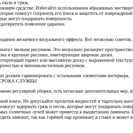
 пыль и грязь.
оющем средстве. Избегайте использования абразивных чистящих
которые помогут сохранить его блеск и защитить от повреждений
рые могут поцарапать поверхность.
едотвратить появление царапин.
здании желаемого визуального эффекта. Вот несколько советов,
ната с мелким рисунком. Это визуально расширит пространство
тона и крупные рисунки, имитирующие широкие доски.
митирующий паркет или массивную доску с выраженной текстуро
верхностью и минималистичным рисунком.
нат должен гармонировать с остальными элементами интерьера.
 СРОКА СЛУЖБЫ
имо регулярной уборки, есть несколько дополнительных мер, к
ной влаги. Не допускайте пролития жидкостей и тщательно выт
омогут задержать грязь и песок, которые могут поцарапать пове
ямых солнечных лучей может привести к выцветанию ламината. 
едить ламинат, так как горячий пар проникает в стыки и может 