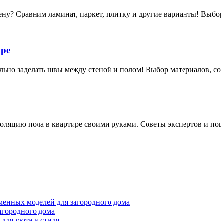
ну? Сравним ламинат, паркет, плитку и другие варианты! Выбор
ире
льно заделать швы между стеной и полом! Выбор материалов, сов
золяцию пола в квартире своими руками. Советы экспертов и по
менных моделей для загородного дома
агородного дома
для уюта и стиля