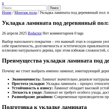
Закрыть
x
меню
Поиск
Home
/
Монтаж пола
/
Укладка ламината под деревянный пол: 
Укладка ламината под деревянный пол:
26 апреля 2025
Redactor
Нет комментариев
0 tags
Выбор напольного покрытия – это важный этап в создании уютн
себе практичность, долговечность и эстетическую привлекател
иллюзию натурального дерева, при этом избежав сложностей, с
Преимущества укладки ламината под д
Почему же стоит выбрать именно ламинат, имитирующий дере
Экономичность:
Ламинат значительно дешевле натуральн
Простота укладки:
Укладка ламината – процесс относит
Устойчивость к износу:
Ламинат обладает высокой усто
Легкость в уходе:
Ламинат не требует особого ухода, дос
Разнообразие дизайнов:
Современные производители пре
Подготовка к укладке ламината