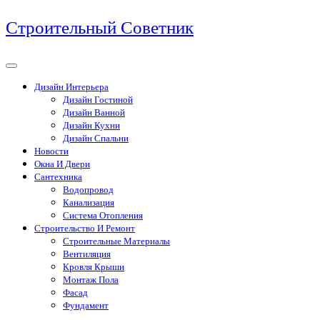
Перейти
Строительный Советник
к
содержимому
Дизайн Интерьера
Дизайн Гостиной
Дизайн Ванной
Дизайн Кухни
Дизайн Спальни
Новости
Окна И Двери
Сантехника
Водопровод
Канализация
Система Отопления
Строительство И Ремонт
Строительные Материалы
Вентиляция
Кровля Крыши
Монтаж Пола
Фасад
Фундамент