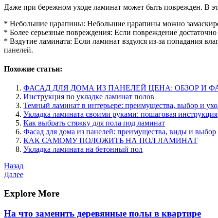
Даже при бережном уходе ламинат может быть поврежден. В эт
* Небольшие царапины: Небольшие царапины можно замаскиров
* Более серьезные повреждения: Если повреждение достаточно
* Вздутие ламината: Если ламинат вздулся из-за попадания вл
панелей.
Похожие статьи:
ФАСАД ДЛЯ ДОМА ИЗ ПАНЕЛЕЙ ЦЕНА: ОБЗОР И 
Инструкция по укладке ламинат полов
Темный ламинат в интерьере: преимущества, выбор и ухо
Укладка ламината своими руками: пошаговая инструкция
Как выбрать стяжку для пола под ламинат
Фасад для дома из панелей: преимущества, виды и выбор
КАК САМОМУ ПОЛОЖИТЬ НА ПОЛ ЛАМИНАТ
Укладка ламината на бетонный пол
Навигация
Предыдущая
Назад
запись
Следующая
Далее
по
запись
записям
Explore More
На что заменить деревянные полы в квартире