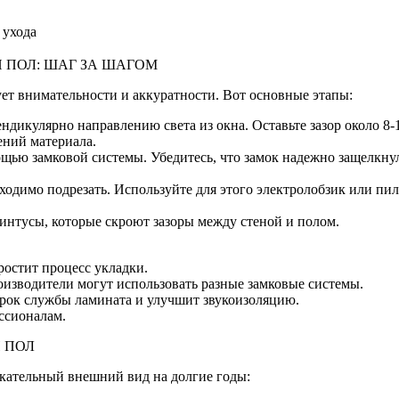
 ухода
 ПОЛ: ШАГ ЗА ШАГОМ
ует внимательности и аккуратности. Вот основные этапы:
ендикулярно направлению света из окна. Оставьте зазор около 8
ений материала.
щью замковой системы. Убедитесь, что замок надежно защелкнул
ходимо подрезать. Используйте для этого электролобзик или пилу
линтусы, которые скроют зазоры между стеной и полом.
ростит процесс укладки.
изводители могут использовать разные замковые системы.
срок службы ламината и улучшит звукоизоляцию.
ессионалам.
 ПОЛ
екательный внешний вид на долгие годы: