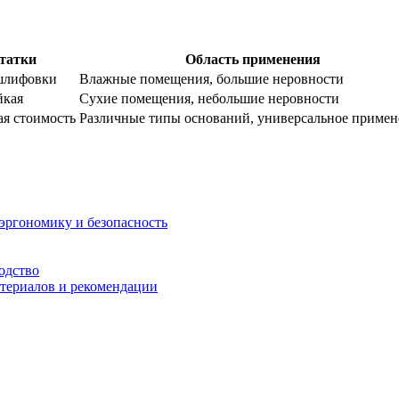
татки
Область применения
шлифовки
Влажные помещения, большие неровности
йкая
Сухие помещения, небольшие неровности
ая стоимость
Различные типы оснований, универсальное примен
 эргономику и безопасность
одство
атериалов и рекомендации