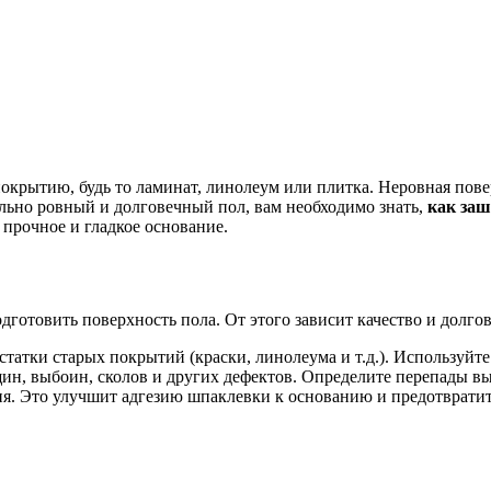
крытию, будь то ламинат, линолеум или плитка. Неровная пове
ально ровный и долговечный пол, вам необходимо знать,
как заш
прочное и гладкое основание.
готовить поверхность пола. От этого зависит качество и долгов
остатки старых покрытий (краски, линолеума и т.д.). Используйт
ин, выбоин, сколов и других дефектов. Определите перепады в
я. Это улучшит адгезию шпаклевки к основанию и предотвратит