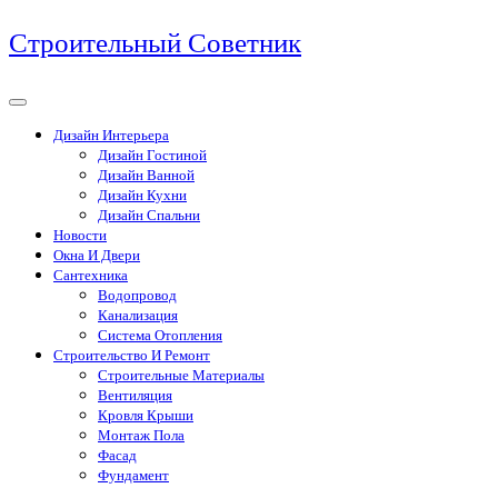
Перейти
Строительный Советник
к
содержимому
Дизайн Интерьера
Дизайн Гостиной
Дизайн Ванной
Дизайн Кухни
Дизайн Спальни
Новости
Окна И Двери
Сантехника
Водопровод
Канализация
Система Отопления
Строительство И Ремонт
Строительные Материалы
Вентиляция
Кровля Крыши
Монтаж Пола
Фасад
Фундамент