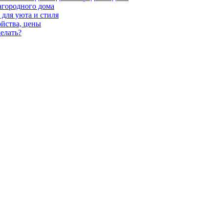
агородного дома
для уюта и стиля
ойства, цены
елать?