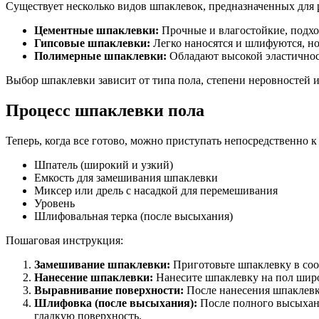
Существует несколько видов шпаклевок, предназначенных для 
Цементные шпаклевки:
Прочные и влагостойкие, подхо
Гипсовые шпаклевки:
Легко наносятся и шлифуются, н
Полимерные шпаклевки:
Обладают высокой эластичност
Выбор шпаклевки зависит от типа пола, степени неровностей 
Процесс шпаклевки пола
Теперь, когда все готово, можно приступать непосредственно 
Шпатель (широкий и узкий)
Емкость для замешивания шпаклевки
Миксер или дрель с насадкой для перемешивания
Уровень
Шлифовальная терка (после высыхания)
Пошаговая инструкция:
Замешивание шпаклевки:
Приготовьте шпаклевку в соо
Нанесение шпаклевки:
Нанесите шпаклевку на пол широ
Выравнивание поверхности:
После нанесения шпаклевки
Шлифовка (после высыхания):
После полного высыхани
гладкую поверхность.