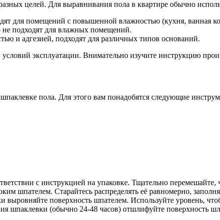
разных целей. Для выравнивания пола в квартире обычно испол
дят для помещений с повышенной влажностью (кухня, ванная ко
о не подходят для влажных помещений.
ью и адгезией, подходят для различных типов оснований.
и условий эксплуатации. Внимательно изучите инструкцию прои
к шпаклевке пола. Для этого вам понадобятся следующие инстру
тветствии с инструкцией на упаковке. Тщательно перемешайте, 
ким шпателем. Старайтесь распределять её равномерно, заполня
 выровняйте поверхность шпателем. Используйте уровень, чтоб
я шпаклевки (обычно 24-48 часов) отшлифуйте поверхность шли