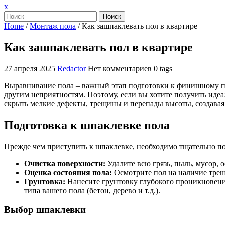
Закрыть
x
меню
Поиск
Home
/
Монтаж пола
/
Как зашпаклевать пол в квартире
Как зашпаклевать пол в квартире
27 апреля 2025
Redactor
Нет комментариев
0 tags
Выравнивание пола – важный этап подготовки к финишному по
другим неприятностям. Поэтому, если вы хотите получить иде
скрыть мелкие дефекты, трещины и перепады высоты, создавая 
Подготовка к шпаклевке пола
Прежде чем приступить к шпаклевке, необходимо тщательно под
Очистка поверхности:
Удалите всю грязь, пыль, мусор, 
Оценка состояния пола:
Осмотрите пол на наличие трещ
Грунтовка:
Нанесите грунтовку глубокого проникновени
типа вашего пола (бетон, дерево и т.д.).
Выбор шпаклевки