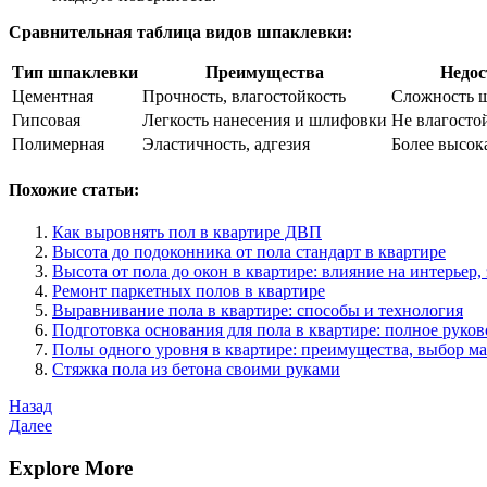
Сравнительная таблица видов шпаклевки:
Тип шпаклевки
Преимущества
Недос
Цементная
Прочность, влагостойкость
Сложность 
Гипсовая
Легкость нанесения и шлифовки
Не влагосто
Полимерная
Эластичность, адгезия
Более высок
Похожие статьи:
Как выровнять пол в квартире ДВП
Высота до подоконника от пола стандарт в квартире
Высота от пола до окон в квартире: влияние на интерьер,
Ремонт паркетных полов в квартире
Выравнивание пола в квартире: способы и технология
Подготовка основания для пола в квартире: полное руков
Полы одного уровня в квартире: преимущества, выбор м
Стяжка пола из бетона своими руками
Навигация
Предыдущая
Назад
запись
Следующая
Далее
по
запись
записям
Explore More