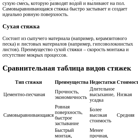
сухую смесь, которую разводят водой и выливают на пол.
Самовыравнивающаяся стяжка быстро застывает и создает
идеально ровную поверхность.
Сухая стяжка
Состоит из сыпучего материала (например, керамзитового
песка) и листовых материалов (например, гипсоволокнистых
листов). Преимущество сухой стяжки – скорость монтажа и
отсутствие мокрых процессов.
Сравнительная таблица видов стяжек
Тип стяжки
Преимущества
Недостатки
Стоимос
Длительное
Прочность,
Цементно-песчаная
высыхание,
Низкая
экономичность
усадка
Ровная
Более
поверхность,
Самовыравнивающаяся
высокая
Средняя
быстрое
стоимость
застывание
Быстрый
Менее
монтаж,
прочная,