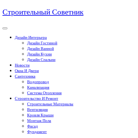
Перейти
Строительный Советник
к
содержимому
Дизайн Интерьера
Дизайн Гостиной
Дизайн Ванной
Дизайн Кухни
Дизайн Спальни
Новости
Окна И Двери
Сантехника
Водопровод
Канализация
Система Отопления
Строительство И Ремонт
Строительные Материалы
Вентиляция
Кровля Крыши
Монтаж Пола
Фасад
Фундамент