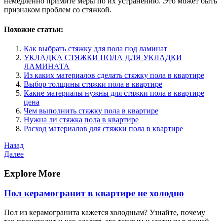
немедленно примите меры по их устранению. Это может быть
признаком проблем со стяжкой.
Похожие статьи:
Как выбрать стяжку для пола под ламинат
УКЛАДКА СТЯЖКИ ПОЛА ДЛЯ УКЛАДКИ
ЛАМИНАТА
Из каких материалов сделать стяжку пола в квартире
Выбор толщины стяжки пола в квартире
Какие материалы нужны для стяжки пола в квартире
цена
Чем выполнить стяжку пола в квартире
Нужна ли стяжка пола в квартире
Расход материалов для стяжки пола в квартире
Навигация
Предыдущая
Назад
запись
Следующая
Далее
по
запись
записям
Explore More
Пол керамогранит в квартире не холодно
Пол из керамогранита кажется холодным? Узнайте, почему